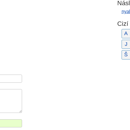
Násl
nya
Cizí
A
J
Š