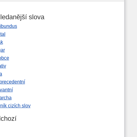
ledanější slova
ibundus
tal
ak
gar
obce
tiv
a
precedentní
vantní
garcha
ník cizích slov
chozí