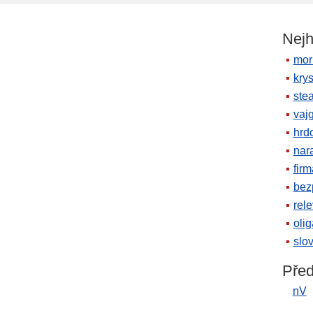
Nejh
mor
krys
ste
vaj
hrd
nara
firm
bez
rele
oli
slov
Před
nV