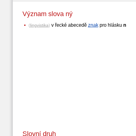
Význam slova ný
v řecké abecedě
znak
pro hlásku
n
(
lingvistika
)
Slovní druh