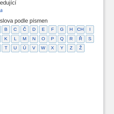
edující
la
 slova podle písmen
B
C
Č
D
E
F
G
H
CH
I
K
L
M
N
O
P
Q
R
Ř
S
T
U
Ú
V
W
X
Y
Z
Ž