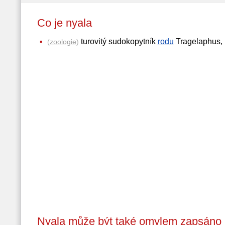
Co je nyala
turovitý sudokopytník
rodu
Tragelaphus, př
(
zoologie
)
Nyala může být také omylem zapsáno 