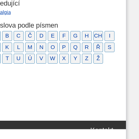
edující
algia
 slova podle písmen
B
C
Č
D
E
F
G
H
CH
I
K
L
M
N
O
P
Q
R
Ř
S
T
U
Ú
V
W
X
Y
Z
Ž
Kontakt