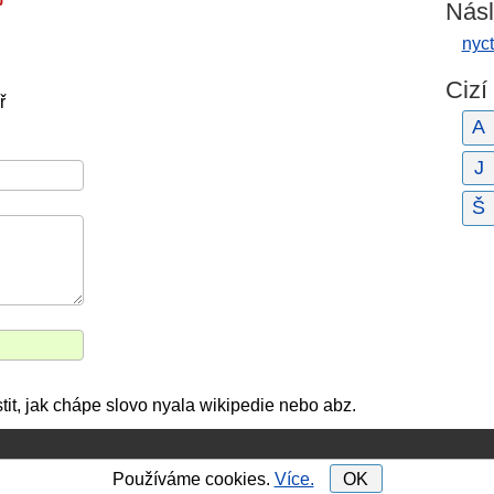
Násl
nyct
Cizí
ř
A
J
Š
tit, jak chápe slovo nyala wikipedie nebo abz.
Používáme cookies.
Více.
OK