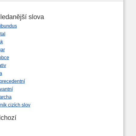
ledanější slova
ibundus
tal
ak
gar
obce
tiv
a
precedentní
vantní
garcha
ník cizích slov
chozí