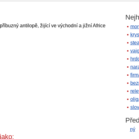
Nejh
íbuzný antilopě, žijící ve východní a jižní Africe
mor
krys
ste
vaj
hrd
nara
firm
bez
rele
oli
slov
Před
ný
jako: