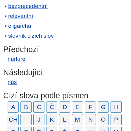
bezprecedentní
relevantní
oligarcha
slovník cizích slov
Předchozí
nurture
Následující
nús
Cizí slova podle písmen
A
B
C
Č
D
E
F
G
H
CH
I
J
K
L
M
N
O
P