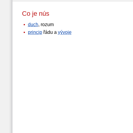
Co je nús
duch
, rozum
princip
řádu a
vývoje