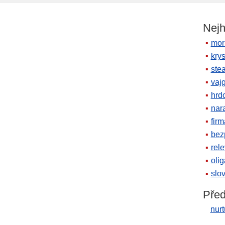
Nejh
mor
krys
ste
vaj
hrd
nara
firm
bez
rele
oli
slov
Před
nurt