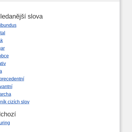
ledanější slova
ibundus
tal
ak
gar
obce
tiv
a
precedentní
vantní
garcha
ník cizích slov
chozí
uring