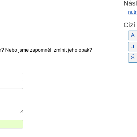
Násl
nutr
Cizí
A
J
m? Nebo jsme zapomněli zmínit jeho opak?
Š