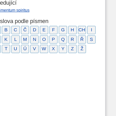
edující
imentum spiritus
 slova podle písmen
B
C
Č
D
E
F
G
H
CH
I
K
L
M
N
O
P
Q
R
Ř
S
T
U
Ú
V
W
X
Y
Z
Ž