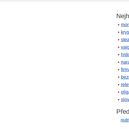
Nejh
mor
krys
ste
vaj
hrd
nara
firm
bez
rele
oli
slov
Před
nut