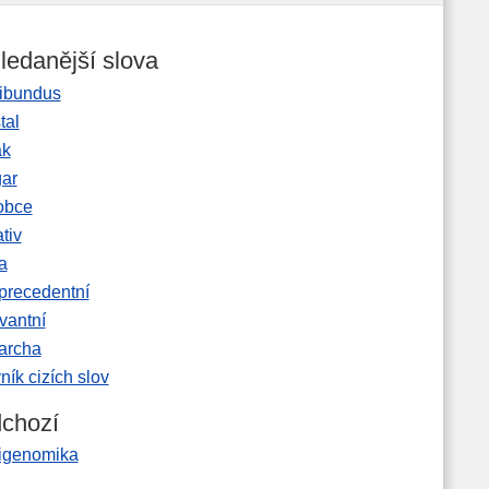
ledanější slova
ibundus
tal
ak
gar
obce
tiv
a
precedentní
vantní
garcha
ník cizích slov
chozí
rigenomika