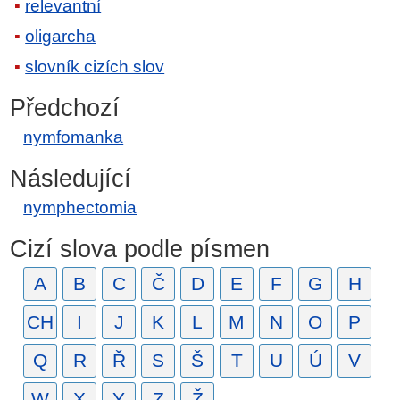
relevantní
oligarcha
slovník cizích slov
Předchozí
nymfomanka
Následující
nymphectomia
Cizí slova podle písmen
A
B
C
Č
D
E
F
G
H
CH
I
J
K
L
M
N
O
P
Q
R
Ř
S
Š
T
U
Ú
V
W
X
Y
Z
Ž