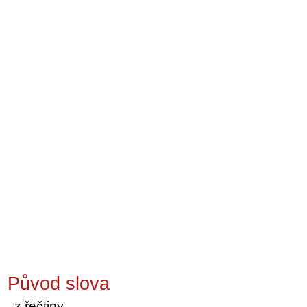
Původ slova
z řečtiny