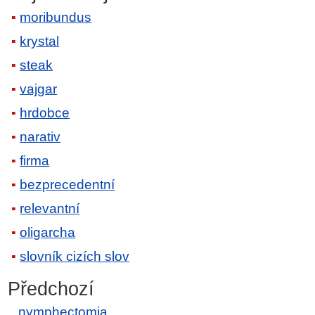
moribundus
krystal
steak
vajgar
hrdobce
narativ
firma
bezprecedentní
relevantní
oligarcha
slovník cizích slov
Předchozí
nymphectomia