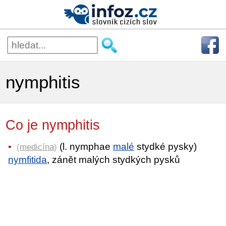
nymphitis
Co je nymphitis
(l. nymphae
malé
stydké pysky)
(
medicína
)
nymfitida
, zánět malých stydkých pysků