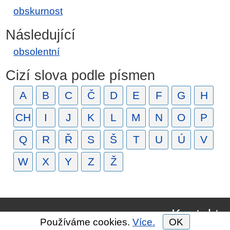
obskurnost
Následující
obsolentní
Cizí slova podle písmen
A
B
C
Č
D
E
F
G
H
CH
I
J
K
L
M
N
O
P
Q
R
Ř
S
Š
T
U
Ú
V
W
X
Y
Z
Ž
Kontakt
Používáme cookies.
Více.
OK