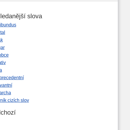
ledanější slova
ibundus
tal
ak
gar
obce
tiv
a
precedentní
vantní
garcha
ník cizích slov
chozí