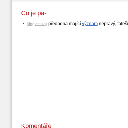
Co je pa-
předpona mající
význam
nepravý, falešn
(
lingvistika
)
Komentáře