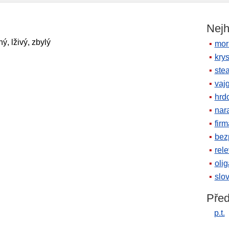
Nejh
ý, lživý, zbylý
mor
krys
ste
vaj
hrd
nara
firm
bez
rele
oli
slov
Před
p.t.