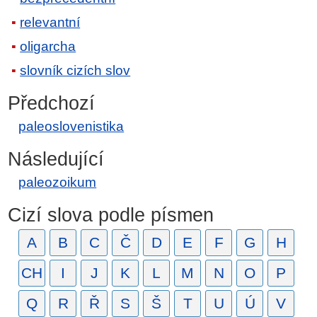
relevantní
oligarcha
slovník cizích slov
Předchozí
paleoslovenistika
Následující
paleozoikum
Cizí slova podle písmen
A
B
C
Č
D
E
F
G
H
CH
I
J
K
L
M
N
O
P
Q
R
Ř
S
Š
T
U
Ú
V