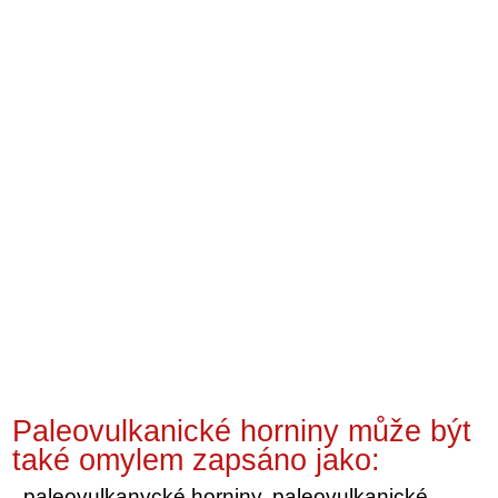
Paleovulkanické horniny může být
také omylem zapsáno jako:
paleovulkanycké horniny, paleovulkanické