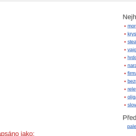
Nejh
mor
krys
ste
vaj
hrd
nara
firm
bez
rele
oli
slov
Před
pal
psáno jako: