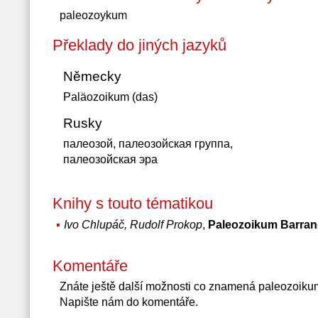
paleozoykum
Překlady do jiných jazyků
Německy
Paläozoikum (das)
Rusky
палеозой, палеозойская группа,
палеозойская эра
Knihy s touto tématikou
Ivo Chlupáč, Rudolf Prokop
,
Paleozoikum Barran
Komentáře
Znáte ještě další možnosti co znamená paleozoiku
Napište nám do komentáře.