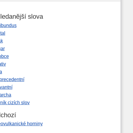
ledanější slova
ibundus
tal
ak
gar
obce
tiv
a
precedentní
vantní
garcha
ník cizích slov
chozí
eovulkanické horniny