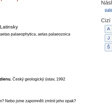
Násl
pale
Cizí
Latinsky
A
aetas palaeophytica, aetas palaeozoica
J
Š
dienu
, Český geologický ústav, 1992
m? Nebo jsme zapomněli zmínit jeho opak?