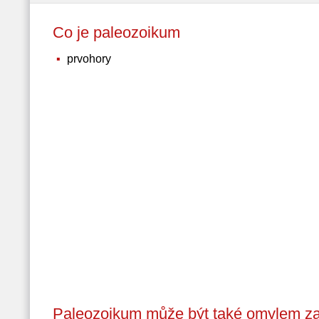
Co je paleozoikum
prvohory
Paleozoikum může být také omylem za