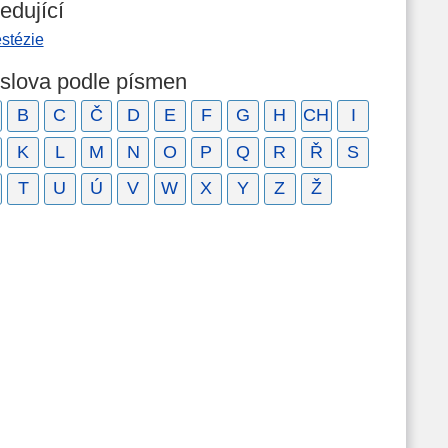
edující
stézie
 slova podle písmen
B
C
Č
D
E
F
G
H
CH
I
K
L
M
N
O
P
Q
R
Ř
S
T
U
Ú
V
W
X
Y
Z
Ž