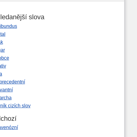
ledanější slova
ibundus
tal
ak
gar
obce
tiv
a
precedentní
vantní
garcha
ník cizích slov
chozí
avenózní