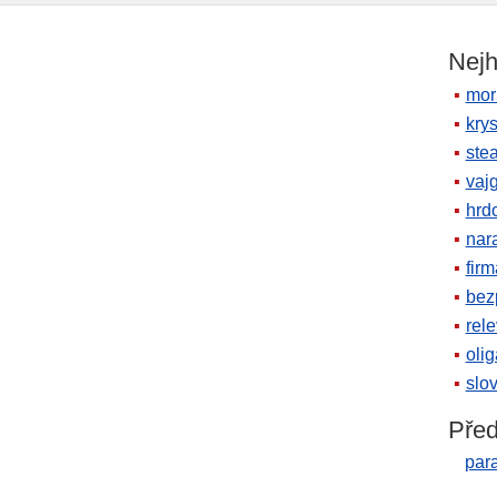
Nejh
mor
krys
ste
vaj
hrd
nara
firm
bez
rele
oli
slov
Před
par