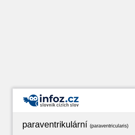
paraventrikulární
(paraventricularis)