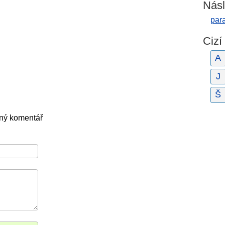
Násl
par
Cizí
A
J
Š
dný komentář