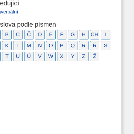
edující
averbální
 slova podle písmen
B
C
Č
D
E
F
G
H
CH
I
K
L
M
N
O
P
Q
R
Ř
S
T
U
Ú
V
W
X
Y
Z
Ž