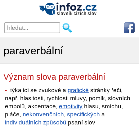
paraverbální
Význam slova paraverbální
týkající se zvukové a
grafické
stránky řeči,
např. hlasitosti, rychlosti mluvy, pomlk, slovních
embolů, akcentace,
emotivity
hlasu, smíchu,
pláče,
nekonvenčních
,
specifických
a
individuálních
způsobů
psaní slov