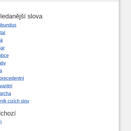
ledanější slova
ibundus
tal
ak
gar
obce
tiv
a
precedentní
vantní
garcha
ník cizích slov
chozí
h