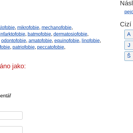
Násl
pej
Cizí
lofobie
,
mikrofobie
,
mechanofobie
,
A
infarktofobie
,
batmofobie
,
dermatosiofobie
,
,
odontofobie
,
amatofobie
,
equinofobie
,
linofobie
,
J
fobie
,
patriofobie
,
peccatofobie
,
Š
áno jako:
entář