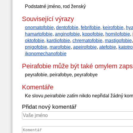
Podstatné jméno, rod ženský
Související výrazy
onomatofobie
,
dentofobie
,
febrifobie
,
keirofobie
,
hya
hamartofobie
,
anginofobie
,
kopofobie
,
homilofobie
,
oktofobie
,
kardiofobie
,
chrematofobie
,
mastigofobie
pnigofobie
,
marofobie
,
apeirofobie
,
atefobie
,
katotro
ikonomechanofobie
Peirafobie může být také omylem zaps
peyrafobie, peirafobye, peyrafobye
Komentáře
Ke slovu
peirafobie
zatím nikdo nepřidal žádný kom
Přidat nový komentář