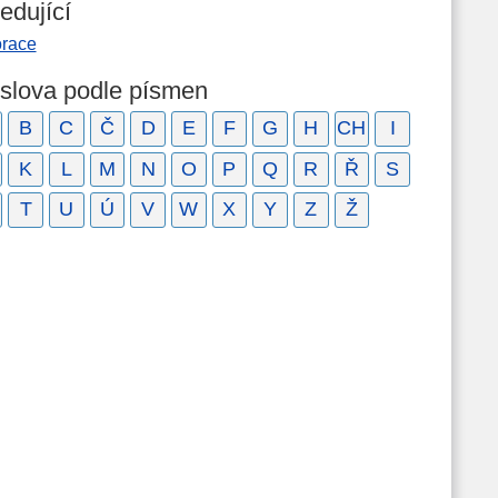
edující
orace
 slova podle písmen
B
C
Č
D
E
F
G
H
CH
I
K
L
M
N
O
P
Q
R
Ř
S
T
U
Ú
V
W
X
Y
Z
Ž