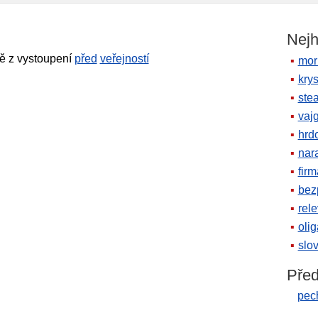
Nejh
ě z vystoupení
před
veřejností
mor
krys
ste
vaj
hrd
nara
firm
bez
rele
oli
slov
Před
pec