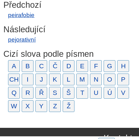
Předchozí
peirafobie
Následující
pejorativní
Cizí slova podle písmen
A
B
C
Č
D
E
F
G
H
CH
I
J
K
L
M
N
O
P
Q
R
Ř
S
Š
T
U
Ú
V
W
X
Y
Z
Ž
Kontakt