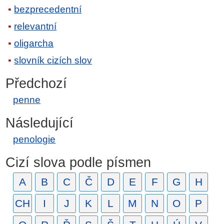
bezprecedentní
relevantní
oligarcha
slovník cizích slov
Předchozí
penne
Následující
penologie
Cizí slova podle písmen
A
B
C
Č
D
E
F
G
H
CH
I
J
K
L
M
N
O
P