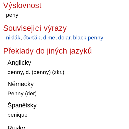
Výslovnost
peny
Související výrazy
niklák
,
čtvrťák
,
dime
,
dolar
,
black penny
Překlady do jiných jazyků
Anglicky
penny, d. (penny) (zkr.)
Německy
Penny (der)
Španělsky
penique
Rusky