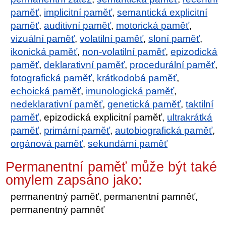
paměť
,
implicitní paměť
,
semantická explicitní
paměť
,
auditivní paměť
,
motorická paměť
,
vizuální paměť
,
volatilní paměť
,
sloní paměť
,
ikonická paměť
,
non-volatilní paměť
,
epizodická
paměť
,
deklarativní paměť
,
procedurální paměť
,
fotografická paměť
,
krátkodobá paměť
,
echoická paměť
,
imunologická paměť
,
nedeklarativní paměť
,
genetická paměť
,
taktilní
paměť
, epizodická explicitní paměť,
ultrakrátká
paměť
,
primární paměť
,
autobiografická paměť
,
orgánová paměť
,
sekundární paměť
Permanentní paměť může být také
omylem zapsáno jako:
permanentný paměť, permanentní pamněť,
permanentný pamněť