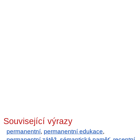
Související výrazy
permanentní
,
permanentní edukace
,
permanentní zátěž
,
sémantická paměť
,
recentní