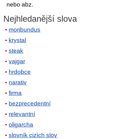
nebo abz.
Nejhledanější slova
moribundus
krystal
steak
vajgar
hrdobce
narativ
firma
bezprecedentní
relevantní
oligarcha
slovník cizích slov