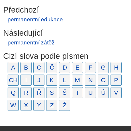
Předchozí
permanentní edukace
Následující
permanentní zátěž
Cizí slova podle písmen
A
B
C
Č
D
E
F
G
H
CH
I
J
K
L
M
N
O
P
Q
R
Ř
S
Š
T
U
Ú
V
W
X
Y
Z
Ž