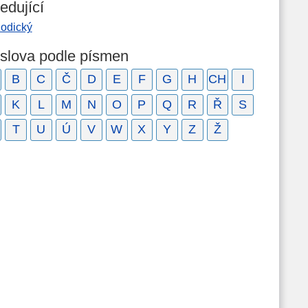
edující
zodický
 slova podle písmen
B
C
Č
D
E
F
G
H
CH
I
K
L
M
N
O
P
Q
R
Ř
S
T
U
Ú
V
W
X
Y
Z
Ž