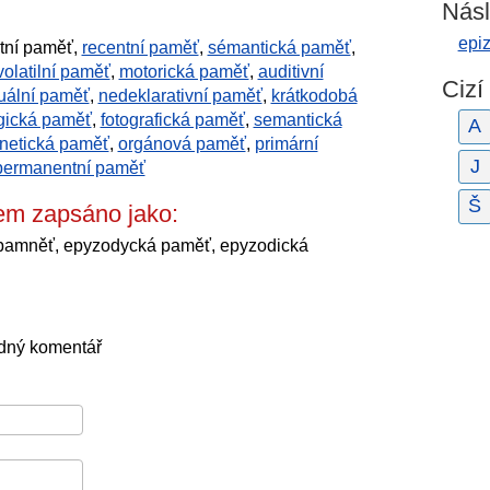
Násl
epi
itní paměť,
recentní paměť
,
sémantická paměť
,
volatilní paměť
,
motorická paměť
,
auditivní
Cizí
uální paměť
,
nedeklarativní paměť
,
krátkodobá
gická paměť
,
fotografická paměť
,
semantická
A
netická paměť
,
orgánová paměť
,
primární
J
permanentní paměť
Š
em zapsáno jako:
 pamněť, epyzodycká paměť, epyzodická
ádný komentář