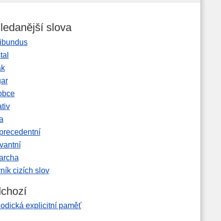
ledanější slova
ibundus
tal
ak
gar
obce
tiv
a
precedentní
vantní
garcha
ník cizích slov
chozí
odická explicitní paměť