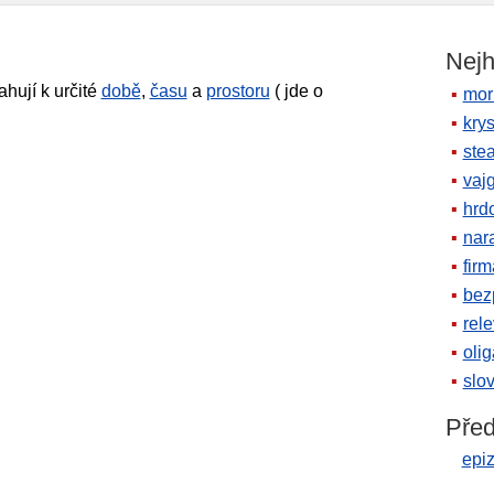
Nejh
ahují k určité
době
,
času
a
prostoru
( jde o
mor
krys
ste
vaj
hrd
nara
firm
bez
rele
oli
slov
Před
epiz