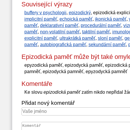
Související výrazy
buffery v psychologii
,
epizodický
, epizodická explic
implicitní paměť
,
echoická paměť
,
ikonická paměť
,
paměť
,
deklarativní paměť
,
procedurální paměť
,
viz
paměť
,
non-volatilní paměť
,
taktilní paměť
,
imunolo
explicitní paměť
,
ultrakrátká paměť
,
sloní paměť
,
ge
paměť
,
autobiografická paměť
,
sekundární paměť
,
Epizodická paměť může být také omyl
epyzodická paměť, epizodycká paměť, epizodická
pamněť, epizodycká pamněť, epyzodycká pamněť
Komentáře
Ke slovu
epizodická paměť
zatím nikdo nepřidal ž
Přidat nový komentář