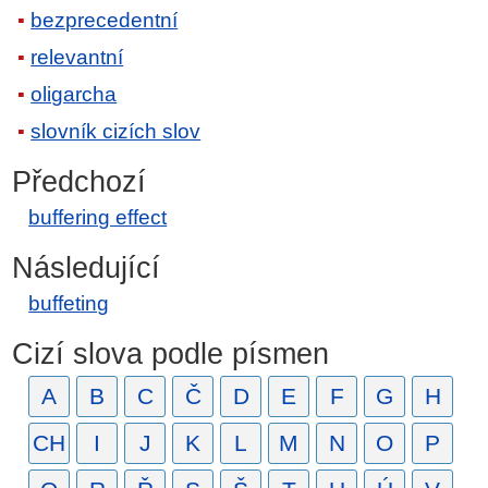
bezprecedentní
relevantní
oligarcha
slovník cizích slov
Předchozí
buffering effect
Následující
buffeting
Cizí slova podle písmen
A
B
C
Č
D
E
F
G
H
CH
I
J
K
L
M
N
O
P