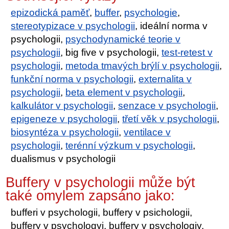
epizodická paměť
,
buffer
,
psychologie
,
stereotypizace v psychologii
, ideální norma v
psychologii,
psychodynamické teorie v
psychologii
, big five v psychologii,
test-retest v
psychologii
,
metoda tmavých brýlí v psychologii
,
funkční norma v psychologii
,
externalita v
psychologii
,
beta element v psychologii
,
kalkulátor v psychologii
,
senzace v psychologii
,
epigeneze v psychologii
,
třetí věk v psychologii
,
biosyntéza v psychologii
,
ventilace v
psychologii
,
terénní výzkum v psychologii
,
dualismus v psychologii
Buffery v psychologii může být
také omylem zapsáno jako:
bufferi v psychologii, buffery v psichologii,
buffery v psychologyi, buffery v psychologiy,