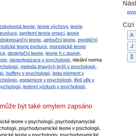
Násl
psy
Cizí
zakotvená teorie
,
teorie výchovy
,
teorie
 evoluce
,
periferní teorie emocí
,
teorie
A
diskrepanční teorie
,
atribuční teorie
,
predikční
J
istické teorie evoluce
,
monistické teorie
ace
,
deskripční teorie
,
teorie h.c.quaye
,
Š
orie
,
stereotypizace v psychologii
, ideální norma
ychologii
,
metoda tmavých brýlí v psychologii
,
ii
,
buffery v psychologii
,
beta element v
chologii
,
epigeneze v psychologii
,
třetí věk v
sychologii
,
terénní výzkum v psychologii
,
i může být také omylem zapsáno
mické teorie v psychologii, psychodynamycké
chologii, psychodynamické teorie v psichologii,
mické teorie v psychologiy, psychodynamické