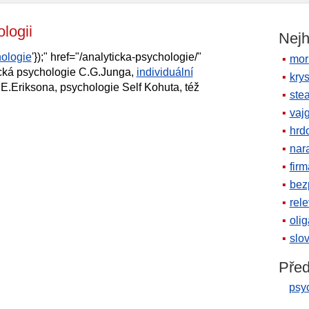
chologii
Nejh
ologie
'});" href="/analyticka-psychologie/"
mor
ická psychologie C.G.Junga,
individuální
krys
E.Eriksona, psychologie Self Kohuta, též
ste
vaj
hrd
nara
firm
bez
rele
oli
slov
Před
psy