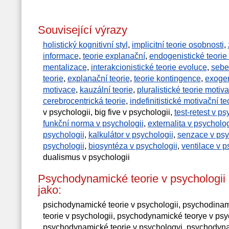
Související výrazy
holistický kognitivní styl
,
implicitní teorie osobnosti
,
informace
,
teorie explanační
,
endogenistické teorie
mentalizace
,
interakcionistické teorie evoluce
,
sebe
teorie
,
explanační teorie
,
teorie kontingence
,
exogen
motivace
,
kauzální teorie
,
pluralistické teorie motiv
cerebrocentrická teorie
,
indefinitistické motivační te
v psychologii, big five v psychologii,
test-retest v ps
funkční norma v psychologii
,
externalita v psycholog
psychologii
,
kalkulátor v psychologii
,
senzace v psy
psychologii
,
biosyntéza v psychologii
,
ventilace v p
dualismus v psychologii
Psychodynamické teorie v psychologi
jako:
psichodynamické teorie v psychologii, psychodina
teorie v psychologii, psychodynamické teorye v psy
psychodynamické teorie v psychologyi, psychodyna