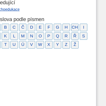
edující
choedukace
 slova podle písmen
B
C
Č
D
E
F
G
H
CH
I
K
L
M
N
O
P
Q
R
Ř
S
T
U
Ú
V
W
X
Y
Z
Ž