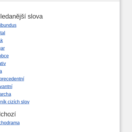
ledanější slova
ibundus
tal
ak
gar
obce
tiv
a
precedentní
vantní
garcha
ník cizích slov
chozí
chodrama