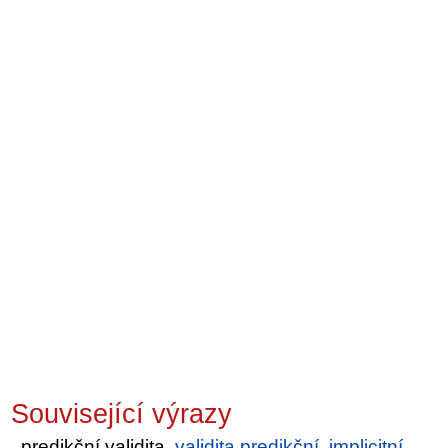
Související výrazy
predikční validita,
validita predikční
,
implicitní