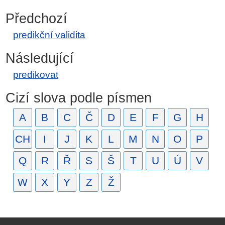
Předchozí
predikční validita
Následující
predikovat
Cizí slova podle písmen
A
B
C
Č
D
E
F
G
H
CH
I
J
K
L
M
N
O
P
Q
R
Ř
S
Š
T
U
Ú
V
W
X
Y
Z
Ž