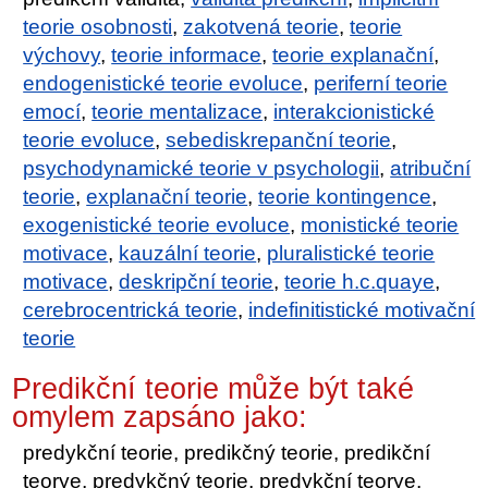
teorie osobnosti
,
zakotvená teorie
,
teorie
výchovy
,
teorie informace
,
teorie explanační
,
endogenistické teorie evoluce
,
periferní teorie
emocí
,
teorie mentalizace
,
interakcionistické
teorie evoluce
,
sebediskrepanční teorie
,
psychodynamické teorie v psychologii
,
atribuční
teorie
,
explanační teorie
,
teorie kontingence
,
exogenistické teorie evoluce
,
monistické teorie
motivace
,
kauzální teorie
,
pluralistické teorie
motivace
,
deskripční teorie
,
teorie h.c.quaye
,
cerebrocentrická teorie
,
indefinitistické motivační
teorie
Predikční teorie může být také
omylem zapsáno jako:
predykční teorie, predikčný teorie, predikční
teorye, predykčný teorie, predykční teorye,