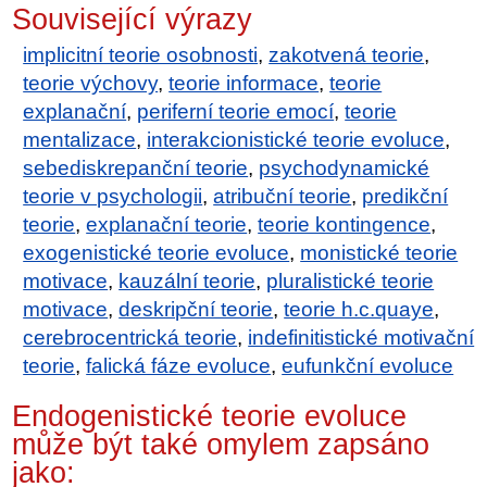
Související výrazy
implicitní teorie osobnosti
,
zakotvená teorie
,
teorie výchovy
,
teorie informace
,
teorie
explanační
,
periferní teorie emocí
,
teorie
mentalizace
,
interakcionistické teorie evoluce
,
sebediskrepanční teorie
,
psychodynamické
teorie v psychologii
,
atribuční teorie
,
predikční
teorie
,
explanační teorie
,
teorie kontingence
,
exogenistické teorie evoluce
,
monistické teorie
motivace
,
kauzální teorie
,
pluralistické teorie
motivace
,
deskripční teorie
,
teorie h.c.quaye
,
cerebrocentrická teorie
,
indefinitistické motivační
teorie
,
falická fáze evoluce
,
eufunkční evoluce
Endogenistické teorie evoluce
může být také omylem zapsáno
jako: