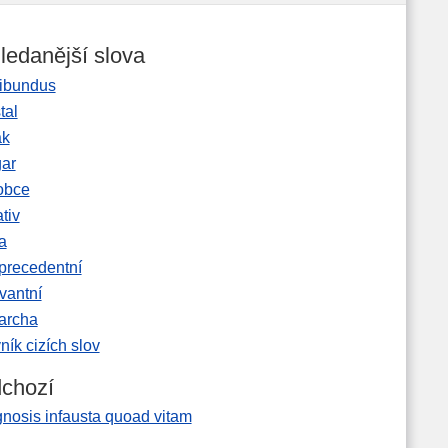
ledanější slova
ibundus
tal
ak
gar
obce
tiv
a
precedentní
vantní
garcha
ník cizích slov
chozí
gnosis infausta quoad vitam