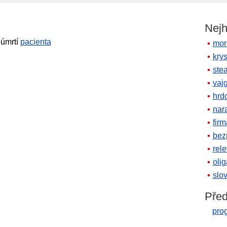
Nejh
úmrtí
pacienta
mor
krys
ste
vaj
hrd
nara
firm
bez
rele
oli
slov
Před
pro