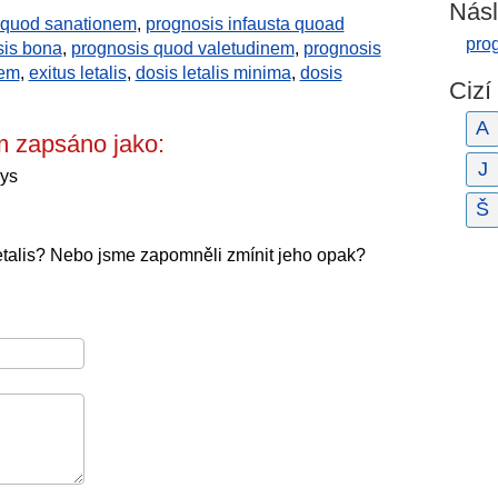
Násl
 quod sanationem
,
prognosis infausta quoad
pro
sis bona
,
prognosis quod valetudinem
,
prognosis
nem
,
exitus letalis
,
dosis letalis minima
,
dosis
Cizí
A
m zapsáno jako:
J
lys
Š
etalis? Nebo jsme zapomněli zmínit jeho opak?