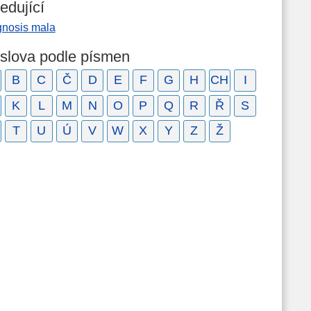
edující
gnosis mala
 slova podle písmen
B
C
Č
D
E
F
G
H
CH
I
K
L
M
N
O
P
Q
R
Ř
S
T
U
Ú
V
W
X
Y
Z
Ž