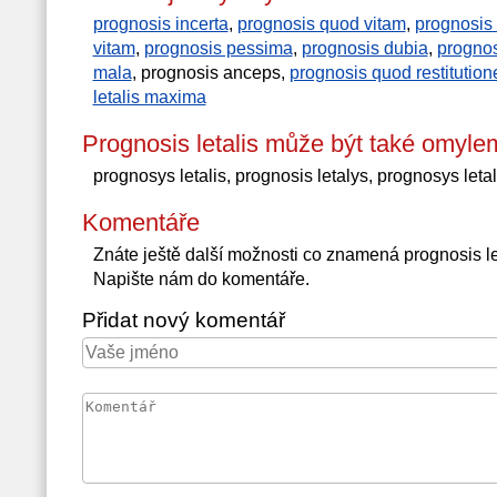
prognosis incerta
,
prognosis quod vitam
,
prognosis
vitam
,
prognosis pessima
,
prognosis dubia
,
progno
mala
, prognosis anceps,
prognosis quod restitutio
letalis maxima
Prognosis letalis může být také omyle
prognosys letalis, prognosis letalys, prognosys leta
Komentáře
Znáte ještě další možnosti co znamená prognosis l
Napište nám do komentáře.
Přidat nový komentář