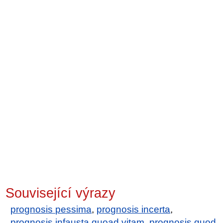
Související výrazy
prognosis pessima
,
prognosis incerta
,
prognosis infausta quoad vitam
,
prognosis quod