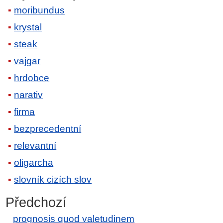
moribundus
krystal
steak
vajgar
hrdobce
narativ
firma
bezprecedentní
relevantní
oligarcha
slovník cizích slov
Předchozí
prognosis quod valetudinem