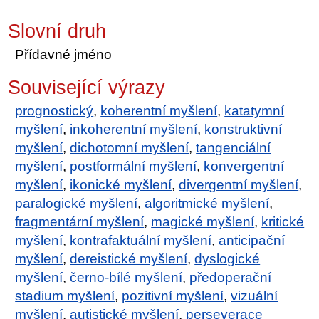
Slovní druh
Přídavné jméno
Související výrazy
prognostický
,
koherentní myšlení
,
katatymní
myšlení
,
inkoherentní myšlení
,
konstruktivní
myšlení
,
dichotomní myšlení
,
tangenciální
myšlení
,
postformální myšlení
,
konvergentní
myšlení
,
ikonické myšlení
,
divergentní myšlení
,
paralogické myšlení
,
algoritmické myšlení
,
fragmentární myšlení
,
magické myšlení
,
kritické
myšlení
,
kontrafaktuální myšlení
,
anticipační
myšlení
,
dereistické myšlení
,
dyslogické
myšlení
,
černo-bílé myšlení
,
předoperační
stadium myšlení
,
pozitivní myšlení
,
vizuální
myšlení
,
autistické myšlení
,
perseverace