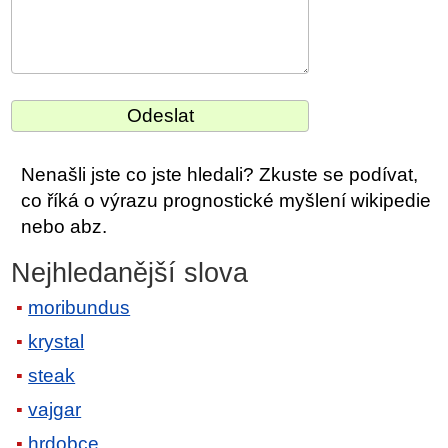
Nenašli jste co jste hledali? Zkuste se podívat,
co říká o výrazu prognostické myšlení wikipedie
nebo abz.
Nejhledanější slova
moribundus
krystal
steak
vajgar
hrdobce