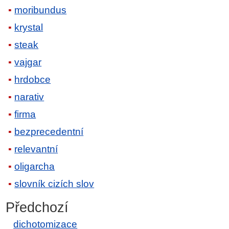
moribundus
krystal
steak
vajgar
hrdobce
narativ
firma
bezprecedentní
relevantní
oligarcha
slovník cizích slov
Předchozí
dichotomizace