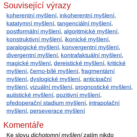
Související výrazy
koherentní myšlení
,
inkoherentní myšlení
,
katatymní myšlení
,
tangenciální myšlení
,
postformální myšlení
,
algoritmické myšlení
,
konstruktivní myšlení
,
ikonické myšlení
,
paralogické myšlení
,
konvergentní myšlení
,
divergentní myšlení
,
kontrafaktuální myšlení
,
magické myšlení
,
dereistické myšlení
,
kritické
myšlení
,
černo-bílé myšlení
,
fragmentární
myšlení
,
dyslogické myšlení
,
anticipační
myšlení
,
vizuální myšlení
,
prognostické myšlení
,
autistické myšlení
,
pozitivní myšlení
,
předoperační stadium myšlení
,
intrapolační
myšlení
,
perseverace myšlení
Komentáře
Ke slovu
dichotomní myšlení
zatím nikdo