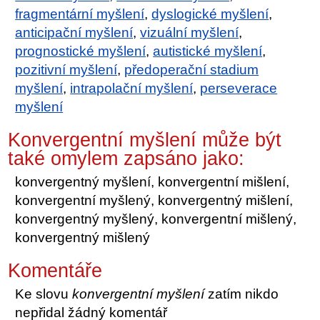
fragmentární myšlení
,
dyslogické myšlení
,
anticipační myšlení
,
vizuální myšlení
,
prognostické myšlení
,
autistické myšlení
,
pozitivní myšlení
,
předoperační stadium
myšlení
,
intrapolační myšlení
,
perseverace
myšlení
Konvergentní myšlení může být
také omylem zapsáno jako:
konvergentný myšlení, konvergentní mišlení,
konvergentní myšlený, konvergentný mišlení,
konvergentný myšlený, konvergentní mišlený,
konvergentný mišlený
Komentáře
Ke slovu
konvergentní myšlení
zatím nikdo
nepřidal žádný komentář