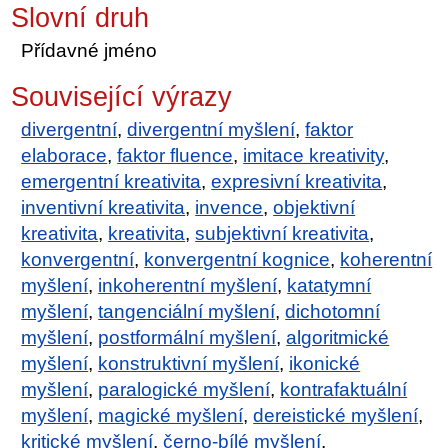
Slovní druh
Přídavné jméno
Související výrazy
divergentní
,
divergentní myšlení
,
faktor
elaborace
,
faktor fluence
,
imitace kreativity
,
emergentní kreativita
,
expresivní kreativita
,
inventivní kreativita
,
invence
,
objektivní
kreativita
,
kreativita
,
subjektivní kreativita
,
konvergentní
,
konvergentní kognice
,
koherentní
myšlení
,
inkoherentní myšlení
,
katatymní
myšlení
,
tangenciální myšlení
,
dichotomní
myšlení
,
postformální myšlení
,
algoritmické
myšlení
,
konstruktivní myšlení
,
ikonické
myšlení
,
paralogické myšlení
,
kontrafaktuální
myšlení
,
magické myšlení
,
dereistické myšlení
,
kritické myšlení
,
černo-bílé myšlení
,