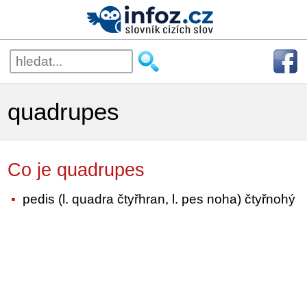
quadrupes
Co je quadrupes
pedis (l. quadra čtyřhran, l. pes noha) čtyřnohý