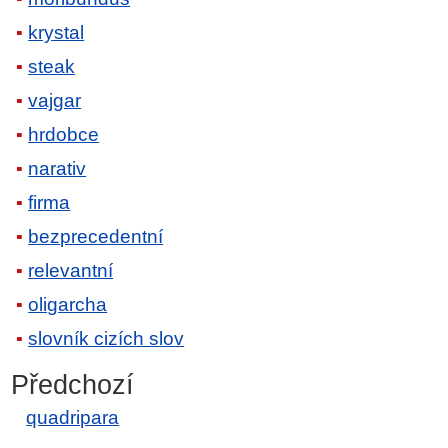
krystal
steak
vajgar
hrdobce
narativ
firma
bezprecedentní
relevantní
oligarcha
slovník cizích slov
Předchozí
quadripara