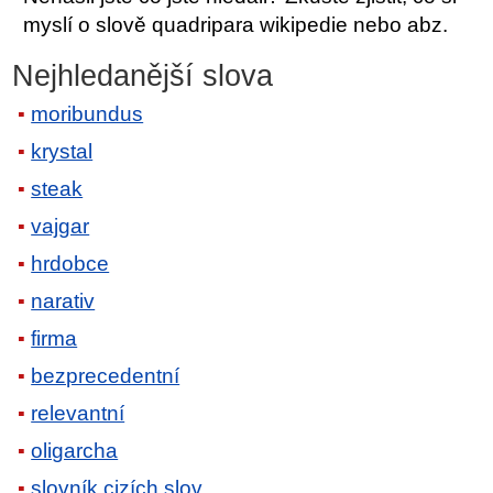
myslí o slově quadripara wikipedie nebo abz.
Nejhledanější slova
moribundus
krystal
steak
vajgar
hrdobce
narativ
firma
bezprecedentní
relevantní
oligarcha
slovník cizích slov