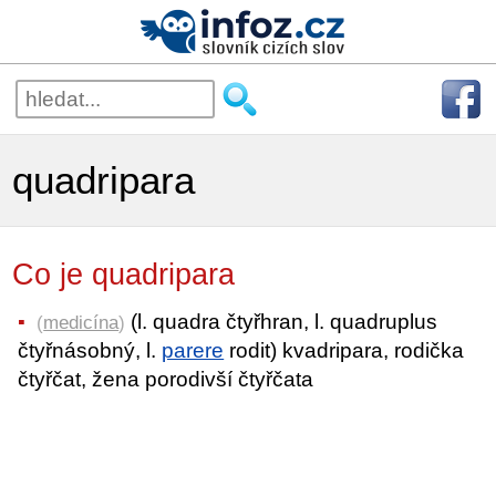
quadripara
Co je quadripara
(l. quadra čtyřhran, l. quadruplus
(
medicína
)
čtyřnásobný, l.
parere
rodit) kvadripara, rodička
čtyřčat, žena porodivší čtyřčata