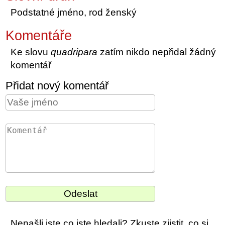
Podstatné jméno, rod ženský
Komentáře
Ke slovu
quadripara
zatím nikdo nepřidal žádný
komentář
Přidat nový komentář
Nenašli jste co jste hledali? Zkuste zjistit, co si