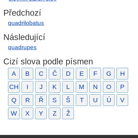
Předchozí
quadrilobatus
Následující
quadrupes
Cizí slova podle písmen
A
B
C
Č
D
E
F
G
H
CH
I
J
K
L
M
N
O
P
Q
R
Ř
S
Š
T
U
Ú
V
W
X
Y
Z
Ž