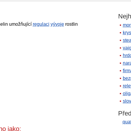
Nejh
elin umožňující
regulaci
vývoje
rostlin
mor
krys
ste
vaj
hrd
nara
firm
bez
rele
oli
slov
Před
qua
o jako: