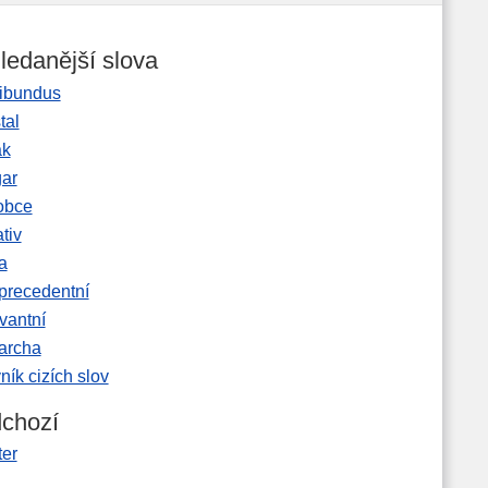
ledanější slova
ibundus
tal
ak
gar
obce
tiv
a
precedentní
vantní
garcha
ník cizích slov
chozí
ter