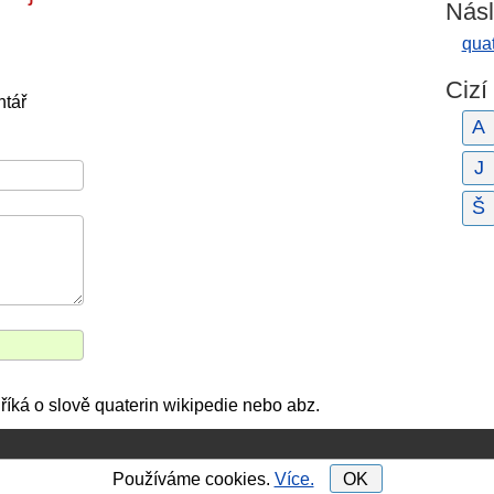
Násl
quat
Cizí
ntář
A
J
Š
říká o slově quaterin wikipedie nebo abz.
Používáme cookies.
Více.
OK