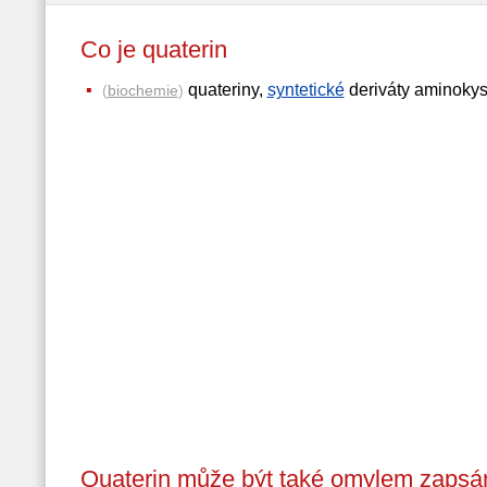
Co je quaterin
quateriny,
syntetické
deriváty aminokys
(
biochemie
)
Quaterin může být také omylem zapsán