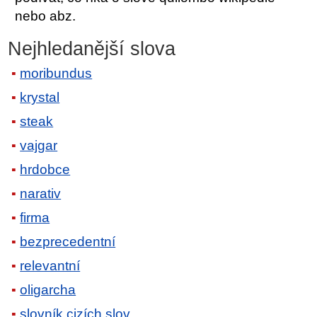
nebo abz.
Nejhledanější slova
moribundus
krystal
steak
vajgar
hrdobce
narativ
firma
bezprecedentní
relevantní
oligarcha
slovník cizích slov