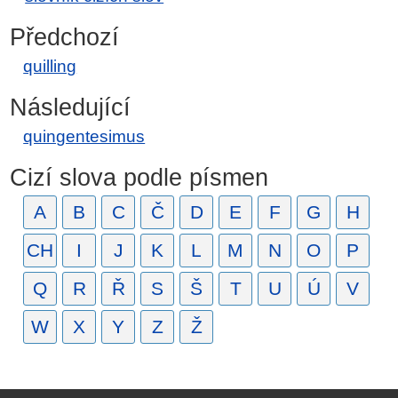
Předchozí
quilling
Následující
quingentesimus
Cizí slova podle písmen
A
B
C
Č
D
E
F
G
H
CH
I
J
K
L
M
N
O
P
Q
R
Ř
S
Š
T
U
Ú
V
W
X
Y
Z
Ž