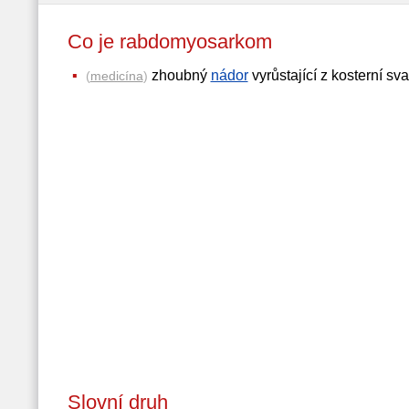
Co je rabdomyosarkom
zhoubný
nádor
vyrůstající z kosterní sv
(
medicína
)
Slovní druh