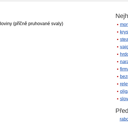
Nejh
aloviny (příčně pruhované svaly)
mor
krys
ste
vaj
hrd
nara
firm
bez
rele
oli
slov
Před
rab