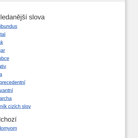
ledanější slova
ibundus
tal
ak
gar
obce
tiv
a
precedentní
vantní
garcha
ník cizích slov
chozí
domyom