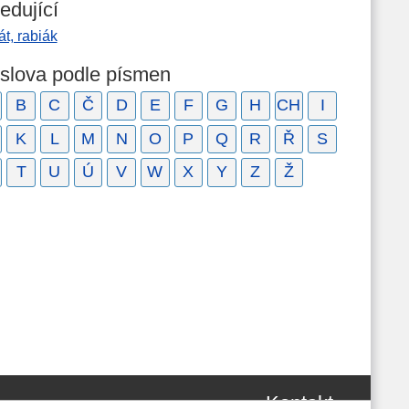
edující
át, rabiák
 slova podle písmen
B
C
Č
D
E
F
G
H
CH
I
K
L
M
N
O
P
Q
R
Ř
S
T
U
Ú
V
W
X
Y
Z
Ž
Kontakt