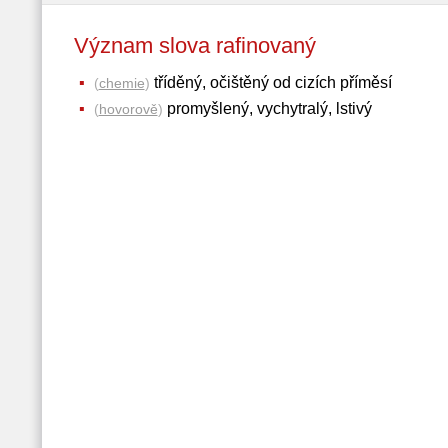
Význam slova rafinovaný
tříděný, očištěný od cizích příměsí
(
chemie
)
promyšlený, vychytralý, lstivý
(
hovorově
)