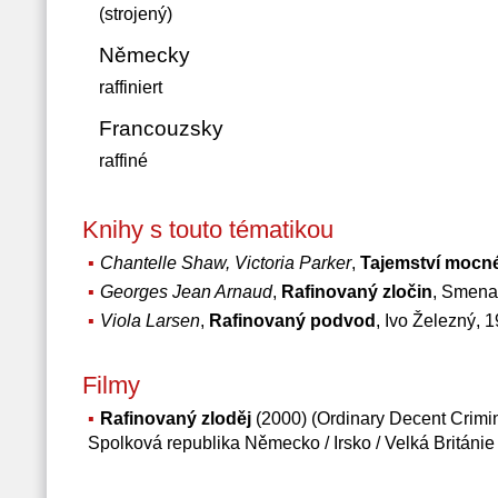
(strojený)
Německy
raffiniert
Francouzsky
raffiné
Knihy s touto tématikou
Chantelle Shaw, Victoria Parker
,
Tajemství mocné
Georges Jean Arnaud
,
Rafinovaný zločin
, Smena
Viola Larsen
,
Rafinovaný podvod
, Ivo Železný, 
Filmy
Rafinovaný zloděj
(2000) (Ordinary Decent Crimina
Spolková republika Německo / Irsko / Velká Británie