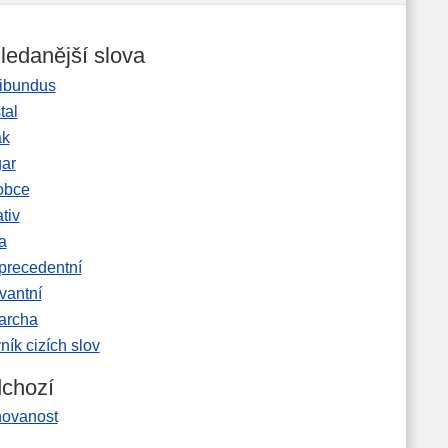
ledanější slova
ibundus
tal
ak
gar
obce
tiv
a
precedentní
vantní
garcha
ník cizích slov
chozí
novanost