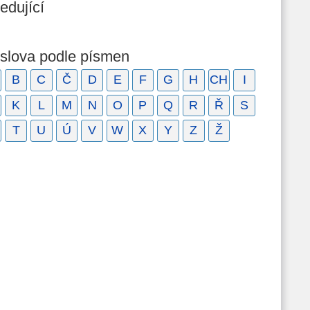
edující
 slova podle písmen
B
C
Č
D
E
F
G
H
CH
I
K
L
M
N
O
P
Q
R
Ř
S
T
U
Ú
V
W
X
Y
Z
Ž