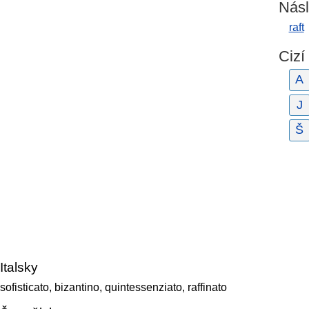
Násl
raft
Cizí
A
J
Š
Italsky
sofisticato, bizantino, quintessenziato, raffinato