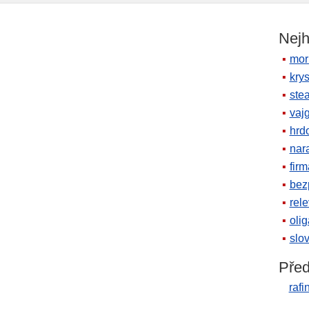
Nejh
mor
krys
ste
vaj
hrd
nara
firm
bez
rele
oli
slov
Před
rafi