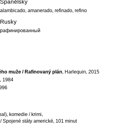
Španělsky
alambicado, amanerado, refinado, refino
Rusky
рафинированный
ho muže / Rafinovaný plán
, Harlequin, 2015
, 1984
1996
l), komedie / krimi,
 / Spojené státy americké, 101 minut