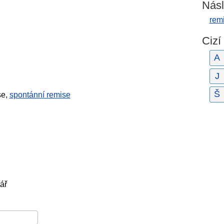
Násl
rem
Cizí
A
J
Š
se,
spontánní remise
ář