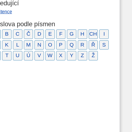
edující
itence
 slova podle písmen
B
C
Č
D
E
F
G
H
CH
I
K
L
M
N
O
P
Q
R
Ř
S
T
U
Ú
V
W
X
Y
Z
Ž