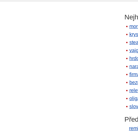
Nejh
mor
krys
ste
vaj
hrd
nara
firm
bez
rele
oli
slov
Před
rem