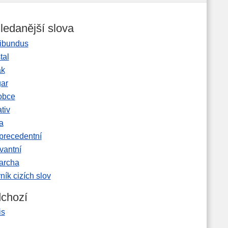
ledanější slova
ibundus
tal
ak
gar
obce
tiv
a
precedentní
vantní
garcha
ník cizích slov
chozí
is