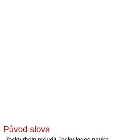
Původ slova
řecky rhein proudit, řecky logos nauka