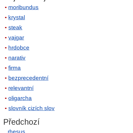
moribundus
krystal
steak
vajgar
hrdobce
narativ
firma
bezprecedentní
relevantní
oligarcha
slovník cizích slov
Předchozí
rhesus