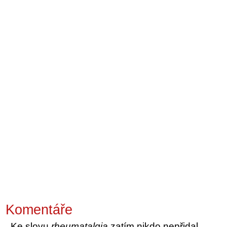
Komentáře
Ke slovu
rheumatalgia
zatím nikdo nepřidal