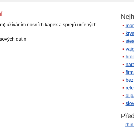
ózní
Nejh
cím) užíváním nosních kapek a sprejů určených
mor
krys
sových dutin
ste
vaj
hrd
nara
firm
bez
rele
oli
slov
Před
rhin