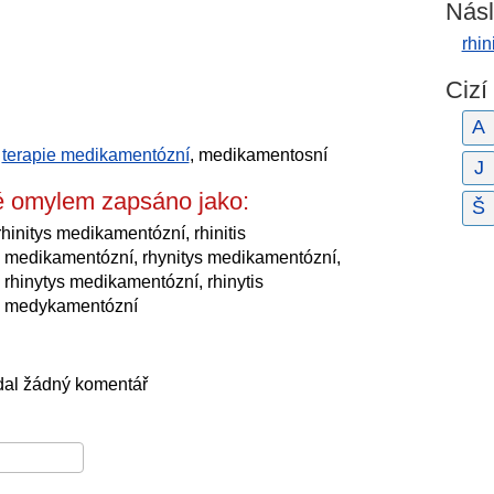
Násl
rhin
Cizí
A
,
terapie medikamentózní
, medikamentosní
J
é omylem zapsáno jako:
Š
hinitys medikamentózní, rhinitis
s medikamentózní, rhynitys medikamentózní,
rhinytys medikamentózní, rhinytis
ys medykamentózní
dal žádný komentář