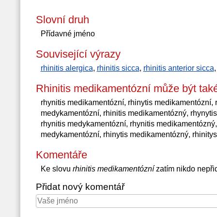
Slovní druh
Přídavné jméno
Související výrazy
rhinitis alergica
,
rhinitis sicca
,
rhinitis anterior sicca
Rhinitis medikamentózní může být tak
rhynitis medikamentózní, rhinytis medikamentózní, r
medykamentózní, rhinitis medikamentózný, rhynyti
rhynitis medykamentózní, rhynitis medikamentózný, 
medykamentózní, rhinytis medikamentózný, rhinit
Komentáře
Ke slovu
rhinitis medikamentózní
zatím nikdo nepři
Přidat nový komentář