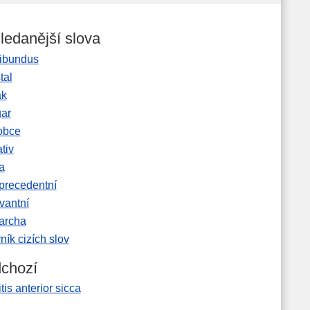
ledanější slova
ibundus
tal
ak
gar
obce
tiv
a
precedentní
vantní
garcha
ník cizích slov
chozí
itis anterior sicca