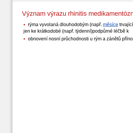
Význam výrazu rhinitis medikament
rýma vyvolaná dlouhodobým (např.
měsíce
trvají
jen ke krátkodobé (např. týdenní)podpůrné léčbě k
obnovení nosní průchodnosti u rým a zánětů příno