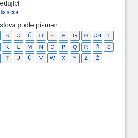
edující
itis sicca
 slova podle písmen
B
C
Č
D
E
F
G
H
CH
I
K
L
M
N
O
P
Q
R
Ř
S
T
U
Ú
V
W
X
Y
Z
Ž