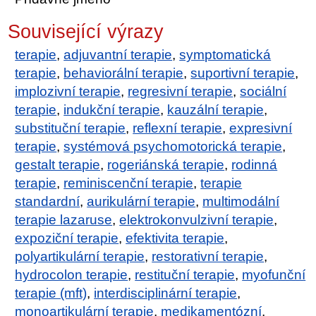
Související výrazy
terapie
,
adjuvantní terapie
,
symptomatická
terapie
,
behaviorální terapie
,
suportivní terapie
,
implozivní terapie
,
regresivní terapie
,
sociální
terapie
,
indukční terapie
,
kauzální terapie
,
substituční terapie
,
reflexní terapie
,
expresivní
terapie
,
systémová psychomotorická terapie
,
gestalt terapie
,
rogeriánská terapie
,
rodinná
terapie
,
reminiscenční terapie
,
terapie
standardní
,
aurikulární terapie
,
multimodální
terapie lazaruse
,
elektrokonvulzivní terapie
,
expoziční terapie
,
efektivita terapie
,
polyartikulární terapie
,
restorativní terapie
,
hydrocolon terapie
,
restituční terapie
,
myofunční
terapie (mft)
,
interdisciplinární terapie
,
monoartikulární terapie
,
medikamentózní
,