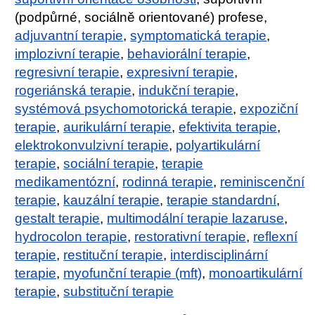
(podpůrné, sociálně orientované) profese,
adjuvantní terapie
,
symptomatická terapie
,
implozivní terapie
,
behaviorální terapie
,
regresivní terapie
,
expresivní terapie
,
rogeriánská terapie
,
indukční terapie
,
systémová psychomotorická terapie
,
expoziční
terapie
,
aurikulární terapie
,
efektivita terapie
,
elektrokonvulzivní terapie
,
polyartikulární
terapie
,
sociální terapie
,
terapie
medikamentózní
,
rodinná terapie
,
reminiscenční
terapie
,
kauzální terapie
,
terapie standardní
,
gestalt terapie
,
multimodální terapie lazaruse
,
hydrocolon terapie
,
restorativní terapie
,
reflexní
terapie
,
restituční terapie
,
interdisciplinární
terapie
,
myofunční terapie (mft)
,
monoartikulární
terapie
,
substituční terapie