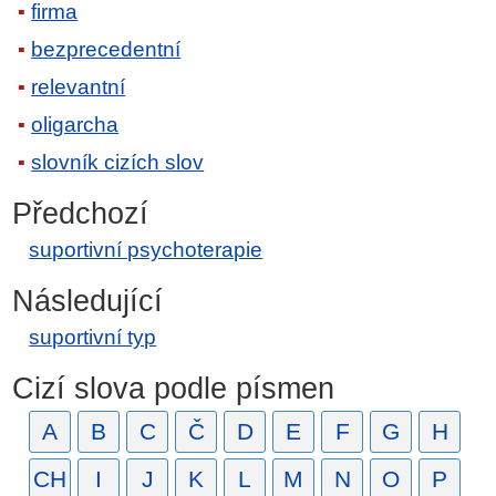
firma
bezprecedentní
relevantní
oligarcha
slovník cizích slov
Předchozí
suportivní psychoterapie
Následující
suportivní typ
Cizí slova podle písmen
A
B
C
Č
D
E
F
G
H
CH
I
J
K
L
M
N
O
P