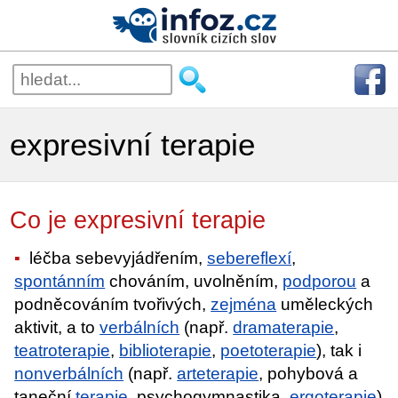
expresivní terapie
Co je expresivní terapie
léčba sebevyjádřením,
sebereflexí
,
spontánním
chováním, uvolněním,
podporou
a
podněcováním tvořivých,
zejména
uměleckých
aktivit, a to
verbálních
(např.
dramaterapie
,
teatroterapie
,
biblioterapie
,
poetoterapie
), tak i
nonverbálních
(např.
arteterapie
, pohybová a
taneční
terapie
, psychogymnastika,
ergoterapie
).