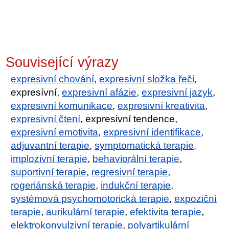
Související výrazy
expresivní chování
,
expresivní složka řeči
,
expresívní,
expresivní afázie
,
expresivní jazyk
,
expresivní komunikace
,
expresivní kreativita
,
expresivní čtení
, expresivní tendence,
expresivní emotivita
,
expresivní identifikace
,
adjuvantní terapie
,
symptomatická terapie
,
implozivní terapie
,
behaviorální terapie
,
suportivní terapie
,
regresivní terapie
,
rogeriánská terapie
,
indukční terapie
,
systémová psychomotorická terapie
,
expoziční
terapie
,
aurikulární terapie
,
efektivita terapie
,
elektrokonvulzivní terapie
,
polyartikulární