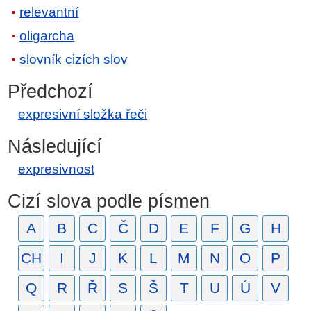
relevantní
oligarcha
slovník cizích slov
Předchozí
expresivní složka řeči
Následující
expresivnost
Cizí slova podle písmen
A
B
C
Č
D
E
F
G
H
CH
I
J
K
L
M
N
O
P
Q
R
Ř
S
Š
T
U
Ú
V