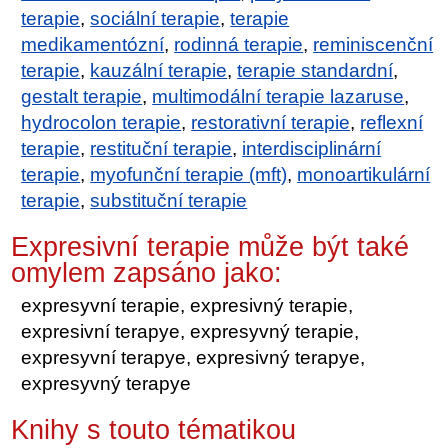
terapie
,
sociální terapie
,
terapie
medikamentózní
,
rodinná terapie
,
reminiscenční
terapie
,
kauzální terapie
,
terapie standardní
,
gestalt terapie
,
multimodální terapie lazaruse
,
hydrocolon terapie
,
restorativní terapie
,
reflexní
terapie
,
restituční terapie
,
interdisciplinární
terapie
,
myofunční terapie (mft)
,
monoartikulární
terapie
,
substituční terapie
Expresivní terapie může být také
omylem zapsáno jako:
expresyvní terapie, expresivný terapie,
expresivní terapye, expresyvný terapie,
expresyvní terapye, expresivný terapye,
expresyvný terapye
Knihy s touto tématikou