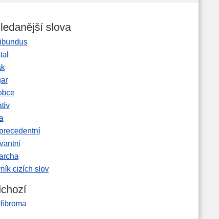
ledanější slova
ibundus
tal
ak
gar
obce
tiv
a
precedentní
vantní
garcha
ník cizích slov
chozí
fibroma