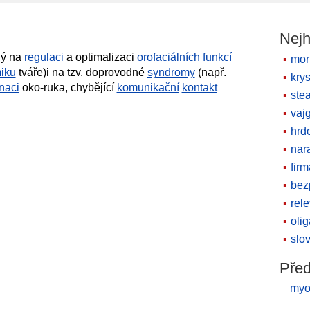
Nejh
ý na
regulaci
a optimalizaci
orofaciálních
funkcí
mor
iku
tváře)i na tzv. doprovodné
syndromy
(např.
krys
naci
oko-ruka, chybějící
komunikační
kontakt
ste
vaj
hrd
nara
firm
bez
rele
oli
slov
Před
myo