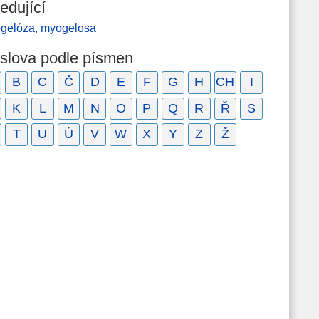
edující
gelóza, myogelosa
 slova podle písmen
B
C
Č
D
E
F
G
H
CH
I
K
L
M
N
O
P
Q
R
Ř
S
T
U
Ú
V
W
X
Y
Z
Ž