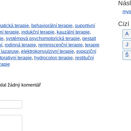
Násl
myo
Cizí
atická terapie
,
behaviorální terapie
,
suportivní
ní terapie
,
indukční terapie
,
kauzální terapie
,
A
ie
,
systémová psychomotorická terapie
,
gestalt
J
í
,
rodinná terapie
,
reminiscenční terapie
,
terapie
 lazaruse
,
elektrokonvulzivní terapie
,
expoziční
Š
torativní terapie
,
hydrocolon terapie
,
restituční
rapie
idal žádný komentář