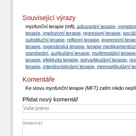
Související výrazy
myofunční terapie (mft),
adjuvantní terapie
,
symptom
terapie
,
implozivní terapie
,
regresivní terapie
,
sociál
substituční terapie
,
reflexní terapie
,
expresivní terap
terapie
,
rogeriánská terapie
,
terapie medikamentózn
standardní
,
aurikulární terapie
,
multimodální terapie
terapie
,
efektivita terapie
,
polyartikulární terapie
,
res
terapie
,
interdisciplinární terapie
,
monoartikulární te
Komentáře
Ke slovu
myofunční terapie (MFT)
zatím nikdo nepř
Přidat nový komentář