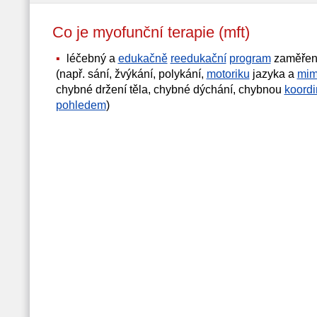
Co je myofunční terapie (mft)
léčebný a
edukačně
reedukační
program
zaměřen
(např. sání, žvýkání, polykání,
motoriku
jazyka a
mim
chybné držení těla, chybné dýchání, chybnou
koordi
pohledem
)