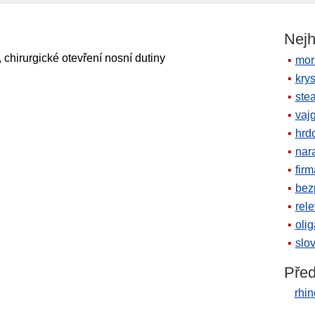
Nejh
e, chirurgické otevření nosní dutiny
mor
krys
ste
vaj
hrd
nara
firm
bez
rele
oli
slov
Před
rhi