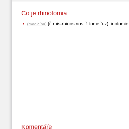
Co je rhinotomia
(ř. rhis-rhinos nos, ř. tome řez) rinotomi
(
medicína
)
Komentáře