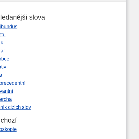
ledanější slova
ibundus
tal
ak
gar
obce
tiv
a
precedentní
vantní
garcha
ník cizích slov
chozí
noskopie