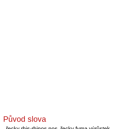
Původ slova
řecky rhis-rhinos nos, řecky fyma výrůstek