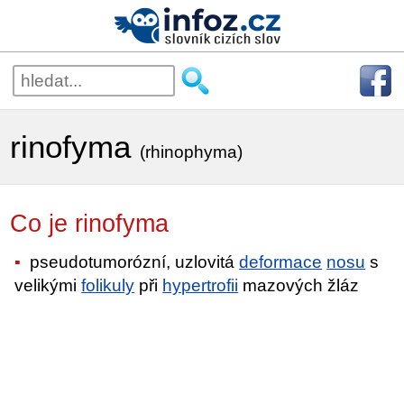
rinofyma
(rhinophyma)
Co je rinofyma
pseudotumorózní, uzlovitá
deformace
nosu
s
velikými
folikuly
při
hypertrofii
mazových žláz