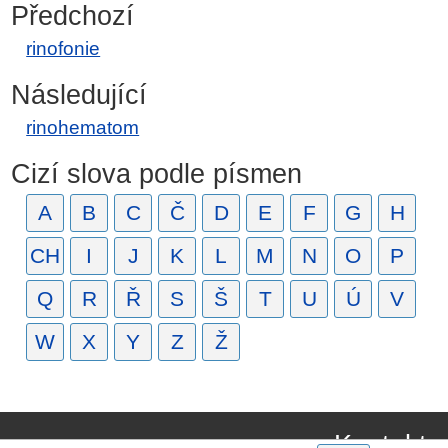
Předchozí
rinofonie
Následující
rinohematom
Cizí slova podle písmen
A
B
C
Č
D
E
F
G
H
CH
I
J
K
L
M
N
O
P
Q
R
Ř
S
Š
T
U
Ú
V
W
X
Y
Z
Ž
Kontakt