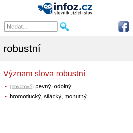
robustní
Význam slova robustní
pevný, odolný
(
hovorově
)
hromotlucký, silácký, mohutný