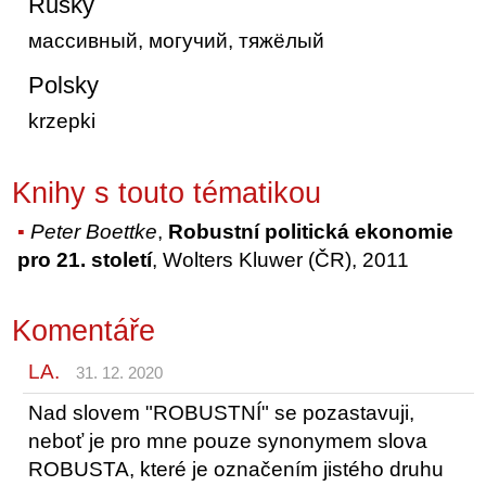
Rusky
массивный, могучий, тяжёлый
Polsky
krzepki
Knihy s touto tématikou
Peter Boettke
,
Robustní politická ekonomie
pro 21. století
, Wolters Kluwer (ČR), 2011
Komentáře
LA.
31. 12. 2020
Nad slovem "ROBUSTNÍ" se pozastavuji,
neboť je pro mne pouze synonymem slova
ROBUSTA, které je označením jistého druhu