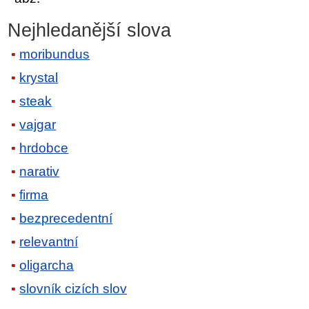
Nejhledanější slova
moribundus
krystal
steak
vajgar
hrdobce
narativ
firma
bezprecedentní
relevantní
oligarcha
slovník cizích slov