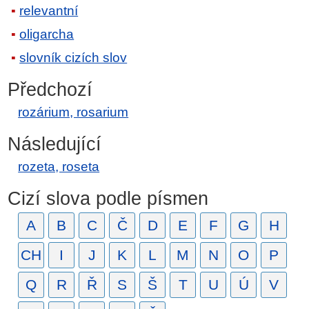
relevantní
oligarcha
slovník cizích slov
Předchozí
rozárium, rosarium
Následující
rozeta, roseta
Cizí slova podle písmen
A
B
C
Č
D
E
F
G
H
CH
I
J
K
L
M
N
O
P
Q
R
Ř
S
Š
T
U
Ú
V