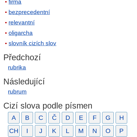
firma
bezprecedentní
relevantní
oligarcha
slovník cizích slov
Předchozí
rubrika
Následující
rubrum
Cizí slova podle písmen
A
B
C
Č
D
E
F
G
H
CH
I
J
K
L
M
N
O
P