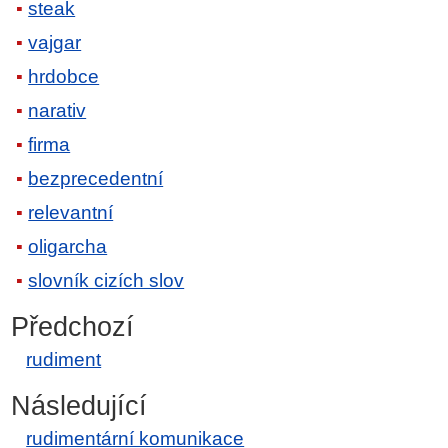
steak
vajgar
hrdobce
narativ
firma
bezprecedentní
relevantní
oligarcha
slovník cizích slov
Předchozí
rudiment
Následující
rudimentární komunikace