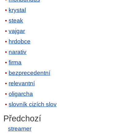
krystal
steak
vajgar
hrdobce
narativ
firma
bezprecedentní
relevantní
oligarcha
slovník cizích slov
Předchozí
streamer