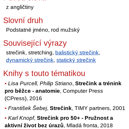
z angličtiny
Slovní druh
Podstatné jméno, rod mužský
Související výrazy
strečink, stretching,
balistický strečink
,
dynamický strečink
,
statický strečink
Knihy s touto tématikou
Lisa Purcell, Philip Striano
,
Strečink a trénink
pro běžce - anatomie
, Computer Press
(CPress), 2016
František Šebej
,
Strečink
, TIMY partners, 2001
Karl Knopf
,
Strečink pro 50+ - Pružnost a
aktivní život bez úrazů
, Mladá fronta, 2018