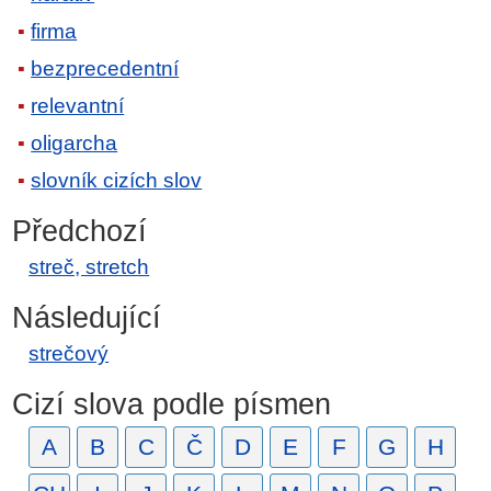
firma
bezprecedentní
relevantní
oligarcha
slovník cizích slov
Předchozí
streč, stretch
Následující
strečový
Cizí slova podle písmen
A
B
C
Č
D
E
F
G
H