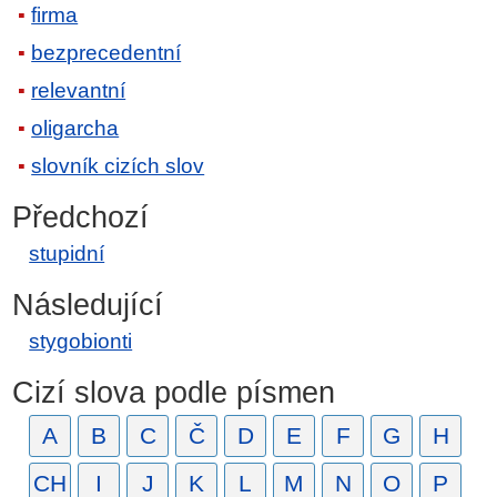
firma
bezprecedentní
relevantní
oligarcha
slovník cizích slov
Předchozí
stupidní
Následující
stygobionti
Cizí slova podle písmen
A
B
C
Č
D
E
F
G
H
CH
I
J
K
L
M
N
O
P